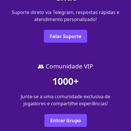
Suporte direto via Telegram, respostas rápidas e
atendimento personalizado!
Falar Suporte
👥 Comunidade VIP
1000+
Junte-se a uma comunidade exclusiva de
jogadores e compartilhe experiências!
Entrar Grupo