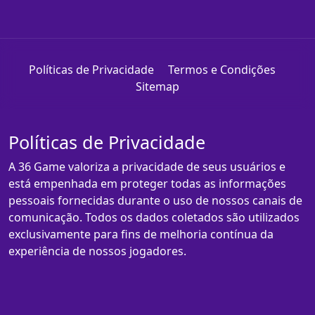
Políticas de Privacidade
Termos e Condições
Sitemap
Políticas de Privacidade
A 36 Game valoriza a privacidade de seus usuários e
está empenhada em proteger todas as informações
pessoais fornecidas durante o uso de nossos canais de
comunicação. Todos os dados coletados são utilizados
exclusivamente para fins de melhoria contínua da
experiência de nossos jogadores.