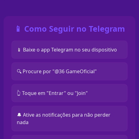
📱 Como Seguir no Telegram
📱 Baixe o app Telegram no seu dispositivo
🔍 Procure por "@36 GameOficial"
👆 Toque em "Entrar" ou "Join"
🔔 Ative as notificações para não perder
nada