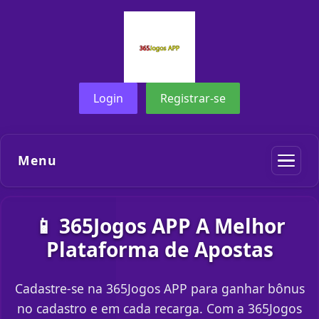
Login
Registrar-se
Menu
📱 365Jogos APP A Melhor
Plataforma de Apostas
Cadastre-se na 365Jogos APP para ganhar bônus
no cadastro e em cada recarga. Com a 365Jogos