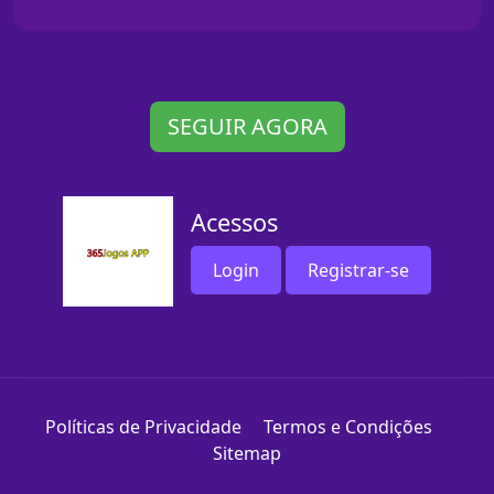
SEGUIR AGORA
Acessos
Login
Registrar-se
Políticas de Privacidade
Termos e Condições
Sitemap