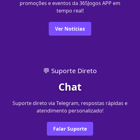
promoções e eventos da 365Jogos APP em
tempo real!
Ver Notícias
💬 Suporte Direto
Chat
Suporte direto via Telegram, respostas rápidas e
atendimento personalizado!
Falar Suporte