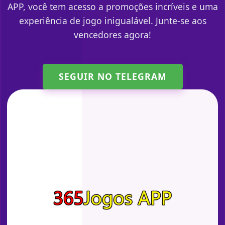
APP, você tem acesso a promoções incríveis e uma
experiência de jogo inigualável. Junte-se aos
vencedores agora!
SEGUIR NO TELEGRAM