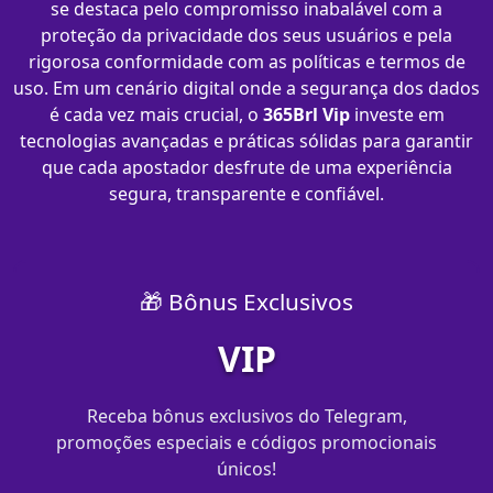
se destaca pelo compromisso inabalável com a
proteção da privacidade dos seus usuários e pela
rigorosa conformidade com as políticas e termos de
uso. Em um cenário digital onde a segurança dos dados
é cada vez mais crucial, o
365Brl Vip
investe em
tecnologias avançadas e práticas sólidas para garantir
que cada apostador desfrute de uma experiência
segura, transparente e confiável.
🎁 Bônus Exclusivos
VIP
Receba bônus exclusivos do Telegram,
promoções especiais e códigos promocionais
únicos!