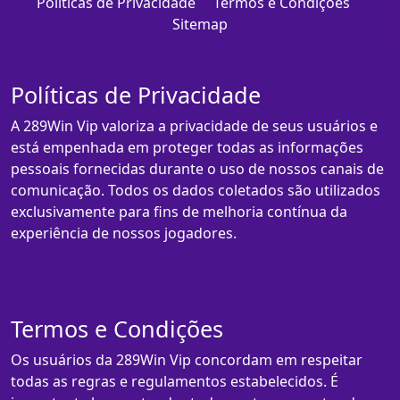
Políticas de Privacidade
Termos e Condições
Sitemap
Políticas de Privacidade
A 289Win Vip valoriza a privacidade de seus usuários e
está empenhada em proteger todas as informações
pessoais fornecidas durante o uso de nossos canais de
comunicação. Todos os dados coletados são utilizados
exclusivamente para fins de melhoria contínua da
experiência de nossos jogadores.
Termos e Condições
Os usuários da 289Win Vip concordam em respeitar
todas as regras e regulamentos estabelecidos. É