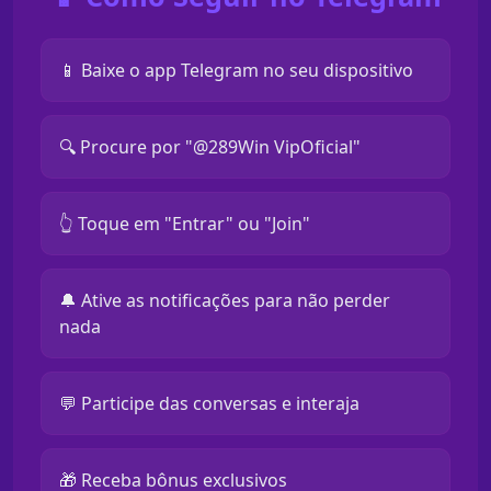
📱 Baixe o app Telegram no seu dispositivo
🔍 Procure por "@289Win VipOficial"
👆 Toque em "Entrar" ou "Join"
🔔 Ative as notificações para não perder
nada
💬 Participe das conversas e interaja
🎁 Receba bônus exclusivos