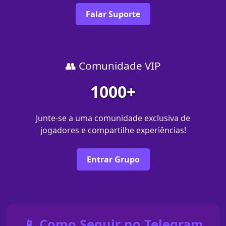
Falar Suporte
👥 Comunidade VIP
1000+
Junte-se a uma comunidade exclusiva de
jogadores e compartilhe experiências!
Entrar Grupo
📱 Como Seguir no Telegram