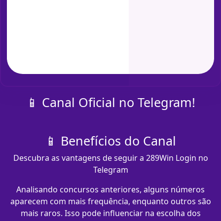
📱 Canal Oficial no Telegram!
📱 Benefícios do Canal
Descubra as vantagens de seguir a 289Win Login no
Telegram
Analisando concursos anteriores, alguns números
aparecem com mais frequência, enquanto outros são
mais raros. Isso pode influenciar na escolha dos