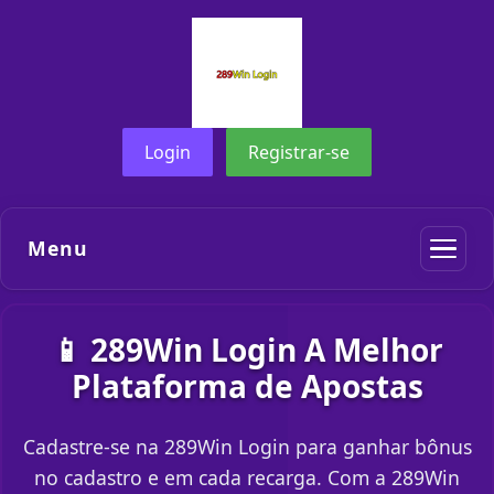
Login
Registrar-se
Menu
📱 289Win Login A Melhor
Plataforma de Apostas
Cadastre-se na 289Win Login para ganhar bônus
no cadastro e em cada recarga. Com a 289Win