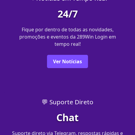
24/7
Fique por dentro de todas as novidades,
promoções e eventos da 289Win Login em
tempo real!
Ver Notícias
💬 Suporte Direto
Chat
Suporte direto via Telegram, respostas rápidas e