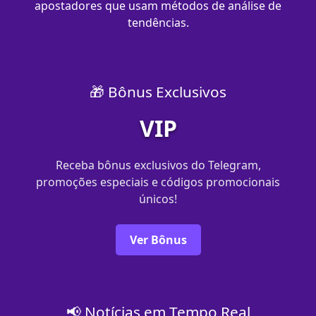
apostadores que usam métodos de análise de
tendências.
🎁 Bônus Exclusivos
VIP
Receba bônus exclusivos do Telegram,
promoções especiais e códigos promocionais
únicos!
Ver Bônus
📢 Notícias em Tempo Real