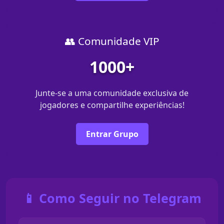
👥 Comunidade VIP
1000+
Junte-se a uma comunidade exclusiva de
jogadores e compartilhe experiências!
Entrar Grupo
📱 Como Seguir no Telegram