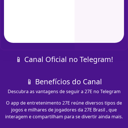
📱 Canal Oficial no Telegram!
📱 Benefícios do Canal
Descubra as vantagens de seguir a 27E no Telegram
O app de entretenimento 27E reúne diversos tipos de
jogos e milhares de jogadores da 27E Brasil , que
interagem e compartilham para se divertir ainda mais.