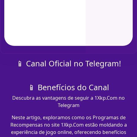
📱 Canal Oficial no Telegram!
📱 Benefícios do Canal
Descubra as vantagens de seguir a 1Xkp.Com no
Telegram
Neste artigo, exploramos como os Programas de
Recompensas no site 1Xkp.Com estão moldando a
experiência de jogo online, oferecendo benefícios